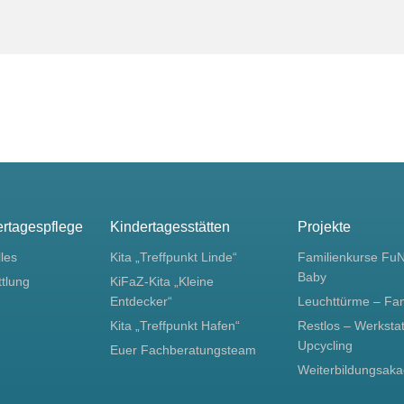
ertagespflege
Kindertagesstätten
Projekte
lles
Kita „Treffpunkt Linde“
Familienkurse Fu
Baby
ttlung
KiFaZ-Kita „Kleine
Entdecker“
Leuchttürme – Fa
Kita „Treffpunkt Hafen“
Restlos – Werkstat
Upcycling
Euer Fachberatungsteam
Weiterbildungsak