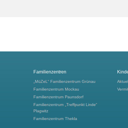
Familienzentren
Kind
„MüZeL“ Familienzentrum Grünau
Aktue
Familienzentrum Mockau
Vermi
Familienzentrum Paunsdorf
Familienzentrum „Treffpunkt Linde“
Plagwitz
Familienzentrum Thekla