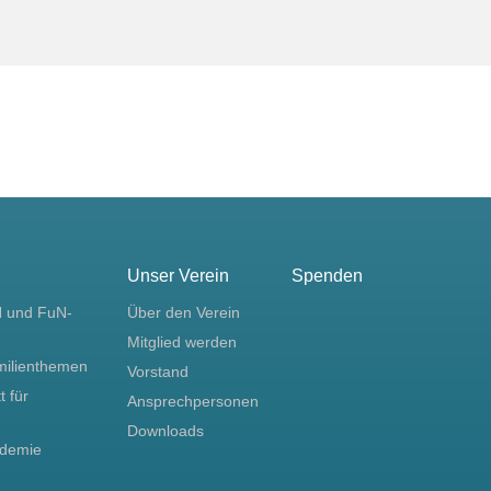
Unser Verein
Spenden
N und FuN-
Über den Verein
Mitglied werden
milienthemen
Vorstand
t für
Ansprechpersonen
Downloads
ademie