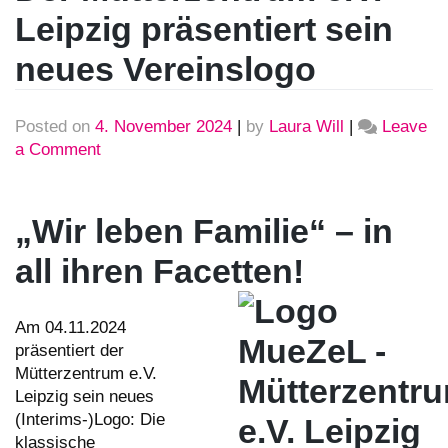
Leipzig präsentiert sein
neues Vereinslogo
Posted on
4. November 2024
|
by
Laura Will
|
Leave
a Comment
on
Der
Mütterzentrum
e.V.
„Wir leben Familie“ – in
Leipzig
all ihren Facetten!
präsentiert
sein
neues
Am 04.11.2024
Vereinslogo
präsentiert der
Mütterzentrum e.V.
Leipzig sein neues
(Interims-)Logo: Die
klassische