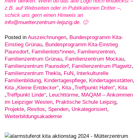
mehr denken. Wenn du das alte Logo noch entdeckst –
z.B. auf Webseiten oder in Publikationen Dritter –,
schick uns gern einen Hinweis an
info@muetterzentrum-leipzig.de
. 🙂
Posted in
Auszeichnungen
,
Bundesprogramm Kita-
Einstieg Grünau
,
Bundesprogramm Kita-Einstieg
Paunsdorf
,
Familienlots*innen
,
Familienzentren
,
Familienzentrum Grünau
,
Familienzentrum Mockau
,
Familienzentrum Paunsdorf
,
Familienzentrum Plagwitz
,
Familienzentrum Thekla
,
FuN
,
Interkulturelle
Familienbildung
,
Kindertagespflege
,
Kindertagesstätten
,
Kita „Kleine Entdecker“
,
Kita „Treffpunkt Hafen“
,
Kita
„Treffpunkt Linde“
,
Leuchttürme
,
MAQAM – Ankommen
im Leipziger Westen
,
Praktische Schule Leipzig
,
Projekte
,
Restlos
,
Spenden
,
Unkategorisiert
,
Weiterbildungsakademie