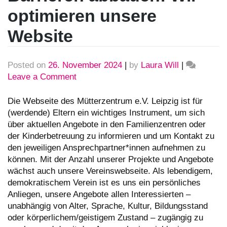
optimieren unsere
Website
Posted on
26. November 2024
|
by
Laura Will
|
Leave a Comment
on
Barrieren
abbauen:
Die Webseite des Mütterzentrum e.V. Leipzig ist für
Wir
(werdende) Eltern ein wichtiges Instrument, um sich
optimieren
über aktuellen Angebote in den Familienzentren oder
unsere
der Kinderbetreuung zu informieren und um Kontakt zu
Website
den jeweiligen Ansprechpartner*innen aufnehmen zu
können. Mit der Anzahl unserer Projekte und Angebote
wächst auch unsere Vereinswebseite. Als lebendigem,
demokratischem Verein ist es uns ein persönliches
Anliegen, unsere Angebote allen Interessierten –
unabhängig von Alter, Sprache, Kultur, Bildungsstand
oder körperlichem/geistigem Zustand – zugängig zu