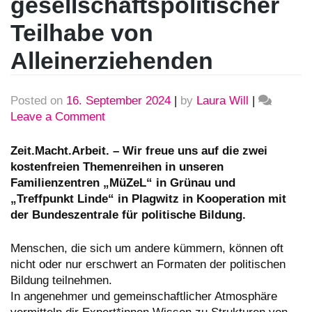
gesellschaftspolitischer
Teilhabe von
Alleinerziehenden
Posted on
16. September 2024
|
by
Laura Will
|
Leave a Comment
on
Kostenfreien
Themenreihen
Zeit.Macht.Arbeit. – Wir freue uns auf die zwei
finanzieller
kostenfreien Themenreihen in unseren
Gleichstellung
Familienzentren „MüZeL“ in Grünau und
und
„Treffpunkt Linde“ in Plagwitz in Kooperation mit
gesellschaftspolitischer
der Bundeszentrale für politische Bildung.
Teilhabe
von
Menschen, die sich um andere kümmern, können oft
Alleinerziehenden
nicht oder nur erschwert an Formaten der politischen
Bildung teilnehmen.
In angenehmer und gemeinschaftlicher Atmosphäre