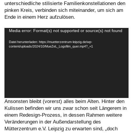
unterschiedliche stilisierte Familienkonstellationen den
pinken Kreis, verbinden sich miteinander, um sich am
Ende in einem Herz aufzulösen.
Video-
Media error: Format(s) not supported or source(s) not found
Player
Datei herunterladen: https://muetterzentrum-leipzig.de/wp-
content/uploads/2024/10/MueZeL_Logofilm_quer.mp4?_=1
Ansonsten bleibt (vorerst) alles beim Alten. Hinter den
Kulissen befinden wir uns zwar schon seit Längerem in
einem Redesign-Prozess, in dessen Rahmen weitere
Veränderungen in der Außendarstellung des
Mütterzentrum e.V. Leipzig zu erwarten sind, „doch