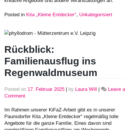
kreative Angebote und andere Veranstaltungen an.
Posted in
Kita „Kleine Entdecker“
,
Unkategorisiert
Rückblick:
Familienausflug ins
Regenwaldmuseum
Posted on
17. Februar 2025
|
by
Laura Will
|
Leave a
Comment
on
Rückblick:
Familienausflug
Im Rahmen unserer KiFaZ-Arbeit gibt es in unserer
ins
Paunsdorfer Kita „Kleine Entdecker“ regelmäßig tolle
Regenwaldmuseum
Angebote für die ganze Familie. Eines davon sind
regelmäßigen Familienausflüge am Wochenende.