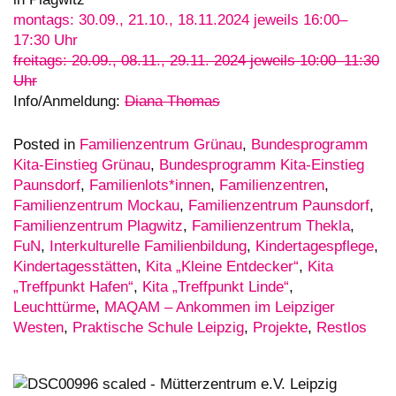
montags: 30.09., 21.10., 18.11.2024 jeweils 16:00–
17:30 Uhr
freitags: 20.09., 08.11., 29.11. 2024 jeweils 10:00–11:30
Uhr
Info/Anmeldung:
Diana Thomas
Posted in
Familienzentrum Grünau
,
Bundesprogramm
Kita-Einstieg Grünau
,
Bundesprogramm Kita-Einstieg
Paunsdorf
,
Familienlots*innen
,
Familienzentren
,
Familienzentrum Mockau
,
Familienzentrum Paunsdorf
,
Familienzentrum Plagwitz
,
Familienzentrum Thekla
,
FuN
,
Interkulturelle Familienbildung
,
Kindertagespflege
,
Kindertagesstätten
,
Kita „Kleine Entdecker“
,
Kita
„Treffpunkt Hafen“
,
Kita „Treffpunkt Linde“
,
Leuchttürme
,
MAQAM – Ankommen im Leipziger
Westen
,
Praktische Schule Leipzig
,
Projekte
,
Restlos