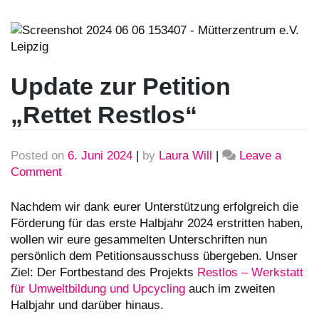
Update zur Petition
„Rettet Restlos“
Posted on
6. Juni 2024
|
by
Laura Will
|
Leave a
Comment
on
Update
zur
Nachdem wir dank eurer Unterstützung erfolgreich die
Petition
Förderung für das erste Halbjahr 2024 erstritten haben,
„Rettet
wollen wir eure gesammelten Unterschriften nun
Restlos“
persönlich dem Petitionsausschuss übergeben. Unser
Ziel: Der Fortbestand des Projekts
Restlos – Werkstatt
für Umweltbildung und Upcycling
auch im zweiten
Halbjahr und darüber hinaus.