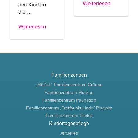
Weiterlesen
den Kindern
die…
Weiterlesen
Familienzentren
„MüZeL“ Familienzentrum Grünau
Familienzentrum Mockau
Familienzentrum Paunsdorf
Familienzentrum „Treffpunkt Linde“ Plagwitz
Familienzentrum Thekla
Kindertagespflege
Aktuelles