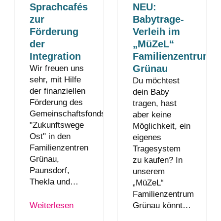
Sprachcafés
NEU:
zur
Babytrage-
Förderung
Verleih im
der
„MüZeL“
Integration
Familienzentrum
Grünau
Wir freuen uns
sehr, mit Hilfe
Du möchtest
der finanziellen
dein Baby
Förderung des
tragen, hast
Gemeinschaftsfonds
aber keine
"Zukunftswege
Möglichkeit, ein
Ost" in den
eigenes
Familienzentren
Tragesystem
Grünau,
zu kaufen? In
Paunsdorf,
unserem
Thekla und…
„MüZeL“
Familienzentrum
Grünau könnt…
Weiterlesen