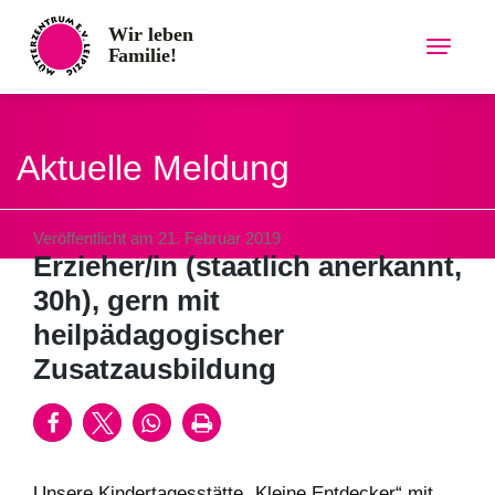
Skip
to
content
Aktuelle Meldung
Veröffentlicht am 21. Februar 2019
Erzieher/in (staatlich anerkannt,
30h), gern mit
heilpädagogischer
Zusatzausbildung
Unsere Kindertagesstätte „Kleine Entdecker“ mit