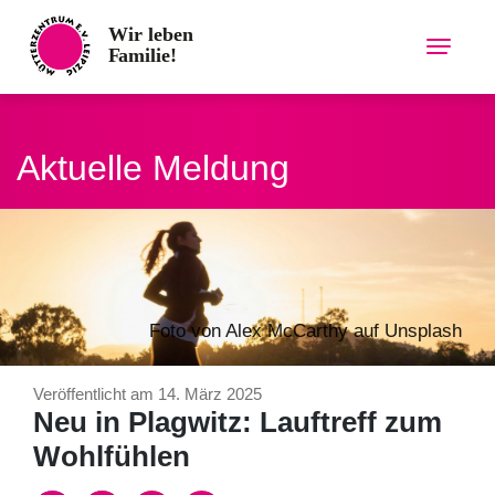
Skip
to
content
Aktuelle Meldung
Foto von
Alex McCarthy
auf
Unsplash
Veröffentlicht am 14. März 2025
Neu in Plagwitz: Lauftreff zum
Wohlfühlen