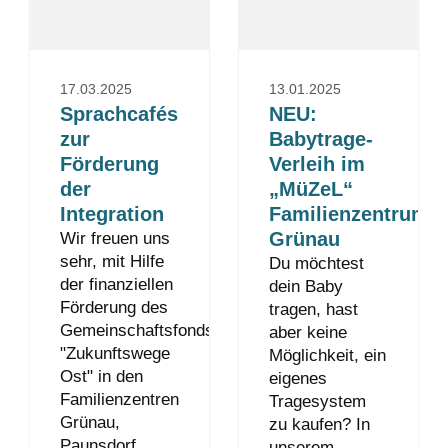
17.03.2025
13.01.2025
Sprachcafés
NEU:
zur
Babytrage-
Förderung
Verleih im
der
„MüZeL“
Integration
Familienzentrum
Grünau
Wir freuen uns
sehr, mit Hilfe
Du möchtest
der finanziellen
dein Baby
Förderung des
tragen, hast
Gemeinschaftsfonds
aber keine
"Zukunftswege
Möglichkeit, ein
Ost" in den
eigenes
Familienzentren
Tragesystem
Grünau,
zu kaufen? In
Paunsdorf,
unserem