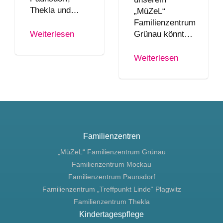
Thekla und…
„MüZeL“
Familienzentrum
Grünau könnt…
Weiterlesen
Weiterlesen
Familienzentren
„MüZeL“ Familienzentrum Grünau
Familienzentrum Mockau
Familienzentrum Paunsdorf
Familienzentrum „Treffpunkt Linde“ Plagwitz
Familienzentrum Thekla
Kindertagespflege