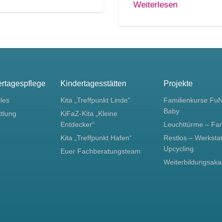
Weiterlesen
ertagespflege
Kindertagesstätten
Projekte
lles
Kita „Treffpunkt Linde“
Familienkurse Fu
Baby
ttlung
KiFaZ-Kita „Kleine
Entdecker“
Leuchttürme – Fa
Kita „Treffpunkt Hafen“
Restlos – Werkstat
Upcycling
Euer Fachberatungsteam
Weiterbildungsak