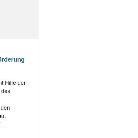
örderung
t Hilfe der
g des
 den
au,
nd…