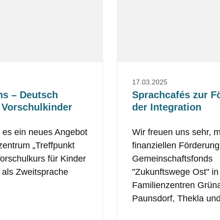
17.03.2025
ns – Deutsch
Sprachcafés zur F
r Vorschulkinder
der Integration
bt es ein neues Angebot
Wir freuen uns sehr, mi
zentrum „Treffpunkt
finanziellen Förderun
orschulkurs für Kinder
Gemeinschaftsfonds
 als Zweitsprache
"Zukunftswege Ost" in
Familienzentren Grün
Paunsdorf, Thekla u