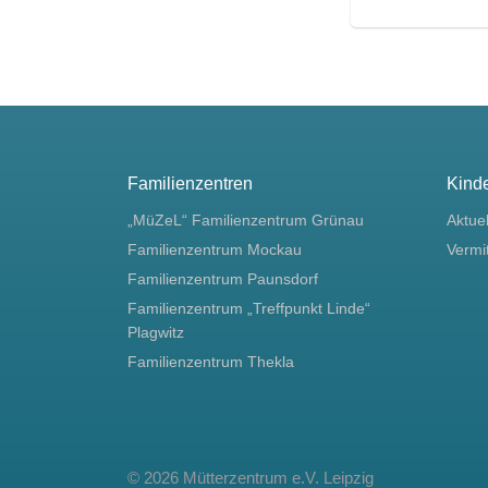
Familienzentren
Kind
„MüZeL“ Familienzentrum Grünau
Aktue
Familienzentrum Mockau
Vermi
Familienzentrum Paunsdorf
Familienzentrum „Treffpunkt Linde“
Plagwitz
Familienzentrum Thekla
© 2026
Mütterzentrum e.V. Leipzig