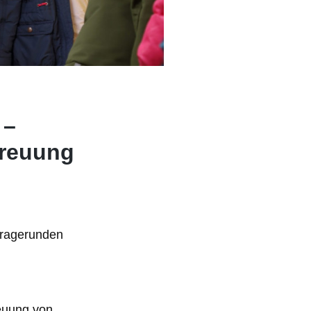
 –
treuung
 Fragerunden
euung von