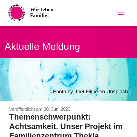
Skip
to
content
Aktuelle Meldung
Photo by
Joel Filipe
on
Unsplash
Veröffentlicht am 30. Juni 2023
Themenschwerpunkt:
Achtsamkeit. Unser Projekt im
Familienzentrum Thekla