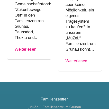
Gemeinschaftsfonds
aber keine
"Zukunftswege
Möglichkeit, ein
Ost" in den
eigenes
Familienzentren
Tragesystem
Grünau,
zu kaufen? In
Paunsdorf,
unserem
Thekla und…
„MüZeL“
Familienzentrum
Grünau könnt…
Weiterlesen
Weiterlesen
Familienzentren
„MüZeL“ Familienzentrum Grünau