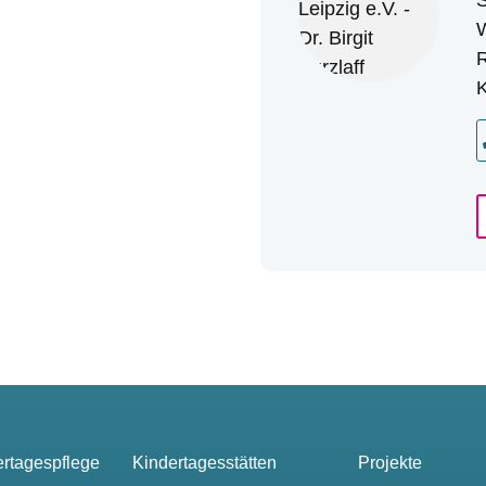
W
R
K
ertagespflege
Kindertagesstätten
Projekte