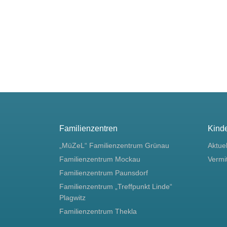
Familienzentren
Kind
„MüZeL“ Familienzentrum Grünau
Aktue
Familienzentrum Mockau
Vermi
Familienzentrum Paunsdorf
Familienzentrum „Treffpunkt Linde“
Plagwitz
Familienzentrum Thekla