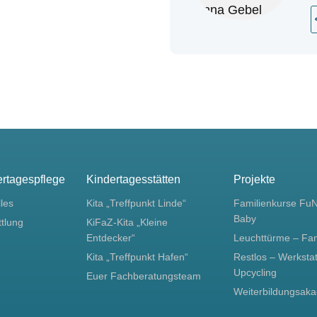
ertagespflege
Kindertagesstätten
Projekte
lles
Kita „Treffpunkt Linde“
Familienkurse Fu
Baby
ttlung
KiFaZ-Kita „Kleine
Entdecker“
Leuchttürme – Fa
Kita „Treffpunkt Hafen“
Restlos – Werkstat
Upcycling
Euer Fachberatungsteam
Weiterbildungsak