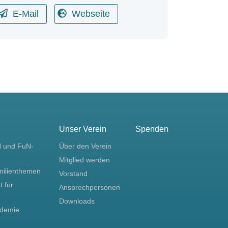
E-Mail
Webseite
Unser Verein
Spenden
N und FuN-
Über den Verein
Mitglied werden
milienthemen
Vorstand
t für
Ansprechpersonen
Downloads
ademie