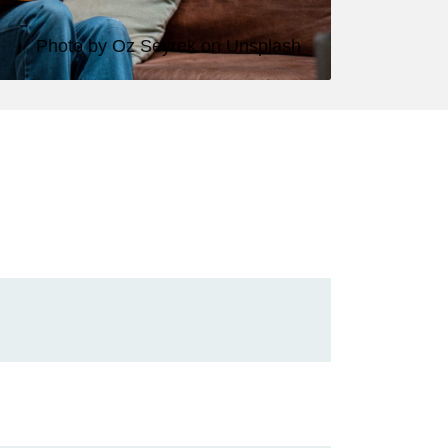
Photo by
Oz Seyrek
on
Unsplash