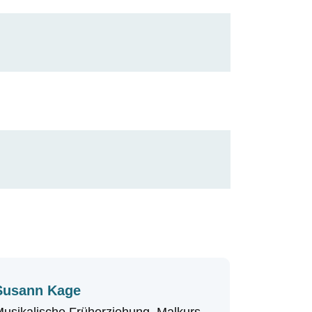
Susann Kage
usikalische Früherziehung, Malkurs