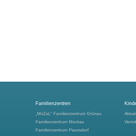
Familienzentren
Kind
„MüZeL“ Familienzentrum Grünau
Aktue
Familienzentrum Mockau
Vermi
Familienzentrum Paunsdorf