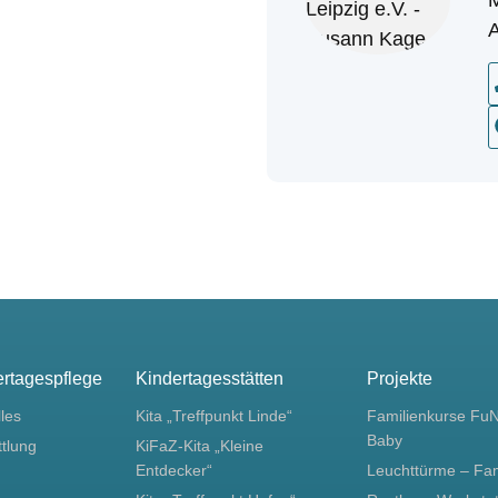
A
ertagespflege
Kindertagesstätten
Projekte
lles
Kita „Treffpunkt Linde“
Familienkurse Fu
Baby
ttlung
KiFaZ-Kita „Kleine
Entdecker“
Leuchttürme – Fa