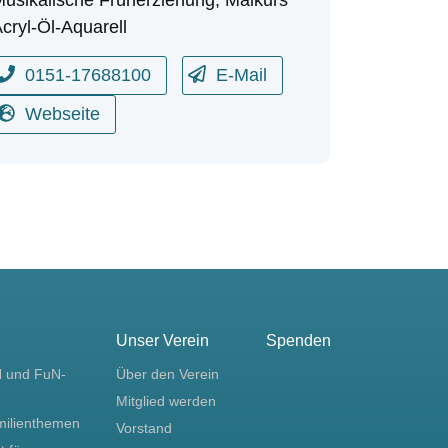
cryl-Öl-Aquarell
0151-17688100
E-Mail
Webseite
Unser Verein
Spenden
N und FuN-
Über den Verein
Mitglied werden
milienthemen
Vorstand