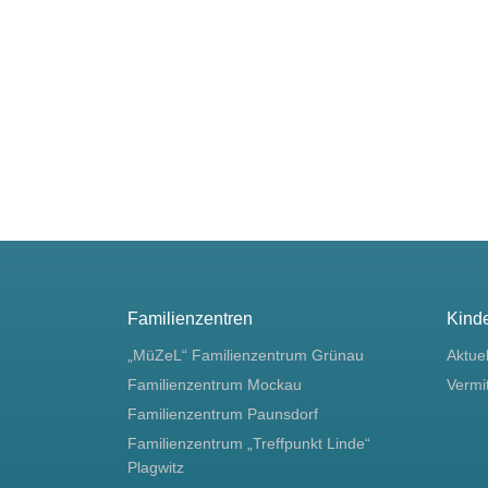
Familienzentren
Kind
„MüZeL“ Familienzentrum Grünau
Aktue
Familienzentrum Mockau
Vermi
Familienzentrum Paunsdorf
Familienzentrum „Treffpunkt Linde“
Plagwitz