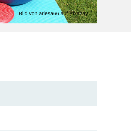
Bild von
ariesa66
auf
Pixabay