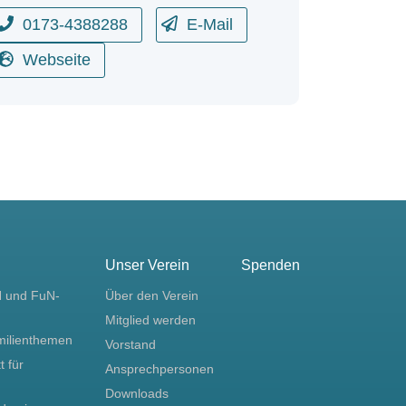
0173-4388288
E-Mail
Webseite
Unser Verein
Spenden
N und FuN-
Über den Verein
Mitglied werden
milienthemen
Vorstand
t für
Ansprechpersonen
Downloads