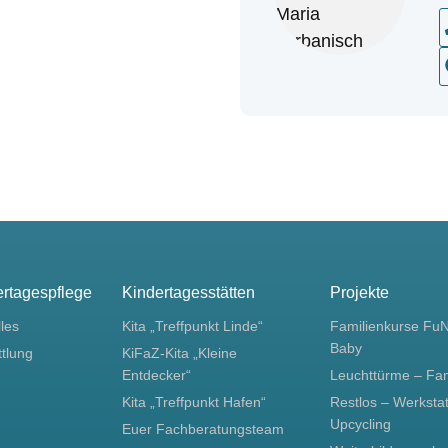
ertagespflege
Kindertagesstätten
Projekte
lles
Kita „Treffpunkt Linde“
Familienkurse Fu
Baby
ttlung
KiFaZ-Kita „Kleine
Entdecker“
Leuchttürme – Fa
Kita „Treffpunkt Hafen“
Restlos – Werkstat
Upcycling
Euer Fachberatungsteam