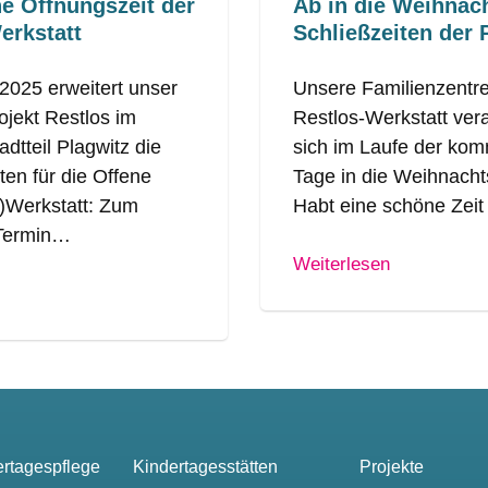
he Öffnungszeit der
Ab in die Weihnach
erkstatt
Schließzeiten der 
2025 erweitert unser
Unsere Familienzentre
ojekt Restlos im
Restlos-Werkstatt ver
adtteil Plagwitz die
sich im Laufe der ko
ten für die Offene
Tage in die Weihnacht
-)Werkstatt: Zum
Habt eine schöne Zei
Termin…
Weiterlesen
ertagespflege
Kindertagesstätten
Projekte