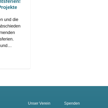
tsferien!
Projekte
n und die
abschieden
mmenden
sferien.
t und…
Unser Verein
Spenden