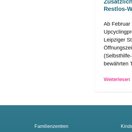
Zusätzlic
Restlos-W
Ab Februar 
Upcyclingpr
Leipziger St
Öffnungszei
(Selbsthilfe
bewährten 
Weiterlesen
Familienzentren
Kind