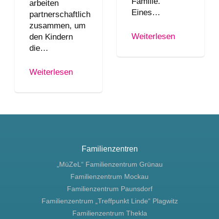
Familie.
arbeiten
Eines…
partnerschaftlich
zusammen, um
Weiterlesen
den Kindern
die…
Weiterlesen
Familienzentren
„MüZeL“ Familienzentrum Grünau
Familienzentrum Mockau
Familienzentrum Paunsdorf
Familienzentrum „Treffpunkt Linde“ Plagwitz
Familienzentrum Thekla