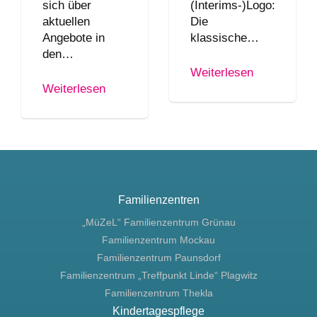
sich über
(Interims-)Logo:
aktuellen
Die
Angebote in
klassische…
den…
Weiterlesen
Weiterlesen
Familienzentren
„MüZeL“ Familienzentrum Grünau
Familienzentrum Mockau
Familienzentrum Paunsdorf
Familienzentrum „Treffpunkt Linde“ Plagwitz
Familienzentrum Thekla
Kindertagespflege