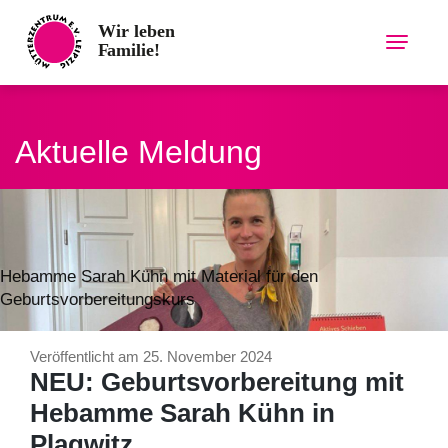
Skip
to
content
Aktuelle Meldung
Hebamme Sarah Kühn mit Material für den
Geburtsvorbereitungskurs
Veröffentlicht am 25. November 2024
NEU: Geburtsvorbereitung mit
Hebamme Sarah Kühn in
Plagwitz