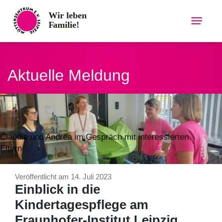
Skip
to
content
Aktuelle Meldung
Claudia und Andrea im Gespräch mit interessierten
Eltern.
Veröffentlicht am 14. Juli 2023
Einblick in die
Kindertagespflege am
Fraunhofer-Institut Leipzig