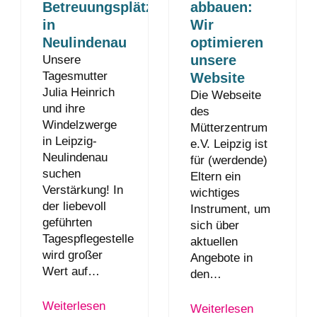
Betreuungsplätze
abbauen:
in
Wir
Neulindenau
optimieren
unsere
Unsere
Tagesmutter
Website
Julia Heinrich
Die Webseite
und ihre
des
Windelzwerge
Mütterzentrum
in Leipzig-
e.V. Leipzig ist
Neulindenau
für (werdende)
suchen
Eltern ein
Verstärkung! In
wichtiges
der liebevoll
Instrument, um
geführten
sich über
Tagespflegestelle
aktuellen
wird großer
Angebote in
Wert auf…
den…
Weiterlesen
Weiterlesen