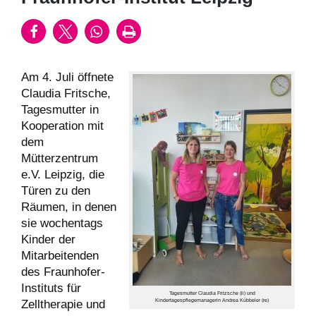
Am 4. Juli öffnete
Claudia Fritsche,
Tagesmutter in
Kooperation mit
dem
Mütterzentrum
e.V. Leipzig, die
Türen zu den
Räumen, in denen
sie wochentags
Kinder der
Mitarbeitenden
des Fraunhofer-
Instituts für
Tagesmutter Claudia Fritzsche (li) und
Zelltherapie und
Kindertagespflegemanagerin Andrea Kübbeler (re)