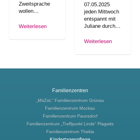
Zweitsprache
07.05.2025
wollen…
jeden Mittwoch
entspannt mit
Juliane durch…
Weiterlesen
Weiterlesen
Familienzentren
„MüZeL“ Familienzentrum Grünau
Familienzentrum Mockau
Familienzentrum Paunsdorf
Familienzentrum „Treffpunkt Linde“ Plagwitz
Familienzentrum Thekla
Kindertagespflege