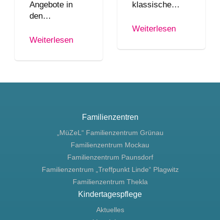
Angebote in
klassische…
den…
Weiterlesen
Weiterlesen
Familienzentren
„MüZeL“ Familienzentrum Grünau
Familienzentrum Mockau
Familienzentrum Paunsdorf
Familienzentrum „Treffpunkt Linde“ Plagwitz
Familienzentrum Thekla
Kindertagespflege
Aktuelles