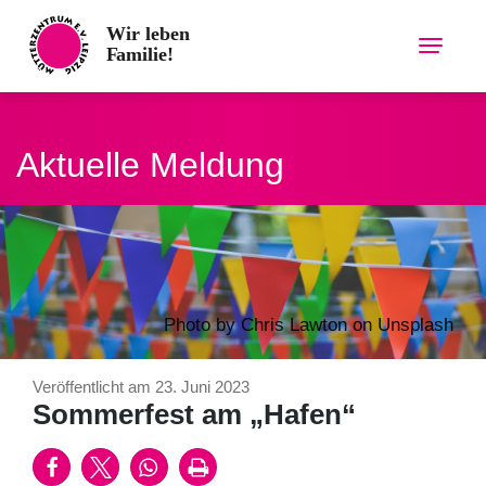
Skip
to
content
Aktuelle Meldung
Photo by Chris Lawton on Unsplash
Veröffentlicht am 23. Juni 2023
Sommerfest am „Hafen“