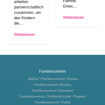
Familie.
arbeiten
Eines…
partnerschaftlich
zusammen, um
Weiterlesen
den Kindern
die…
Weiterlesen
Familienzentren
„MüZeL“ Familienzentrum Grünau
Familienzentrum Mockau
Familienzentrum Paunsdorf
Familienzentrum „Treffpunkt Linde“ Plagwitz
Familienzentrum Thekla